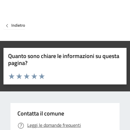
Indietro
Quanto sono chiare le informazioni su questa
pagina?
Valuta da 1 a 5 stelle la pagina
Valuta 1 stelle su 5
Valuta 2 stelle su 5
Valuta 3 stelle su 5
Valuta 4 stelle su 5
Valuta 5 stelle su 5
Contatta il comune
Leggi le domande frequenti