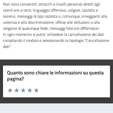
Non sono consentiti: attacchi e insulti personali diretti agli
utenti e/o a terzi; linguaggio offensivo, volgare, razzista e
osceno; messaggi di tipo razzista o, comunque, inneggianti alla
violenza e alla discriminazione; offese alle istituzioni o alla
religione di qualunque fede; messaggi falsi e/o diffamatori.
In ogni momento si potra' richiedere la cancellazione dei dati
compilando il modulo e selezionando la tipologia "Cancellazione
dati".
Quanto sono chiare le informazioni su questa
pagina?
Valuta da 1 a 5 stelle la pagina
Valuta 1 stelle su 5
Valuta 2 stelle su 5
Valuta 3 stelle su 5
Valuta 4 stelle su 5
Valuta 5 stelle su 5