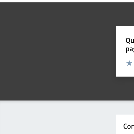
Qu
pa
Valut
Valu
Con