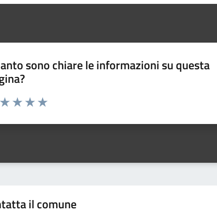
anto sono chiare le informazioni su questa
gina?
a da 1 a 5 stelle la pagina
ta 1 stelle su 5
Valuta 2 stelle su 5
Valuta 3 stelle su 5
Valuta 4 stelle su 5
Valuta 5 stelle su 5
tatta il comune