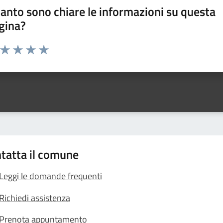
anto sono chiare le informazioni su questa
gina?
a da 1 a 5 stelle la pagina
ta 1 stelle su 5
Valuta 2 stelle su 5
Valuta 3 stelle su 5
Valuta 4 stelle su 5
Valuta 5 stelle su 5
tatta il comune
Leggi le domande frequenti
Richiedi assistenza
Prenota appuntamento