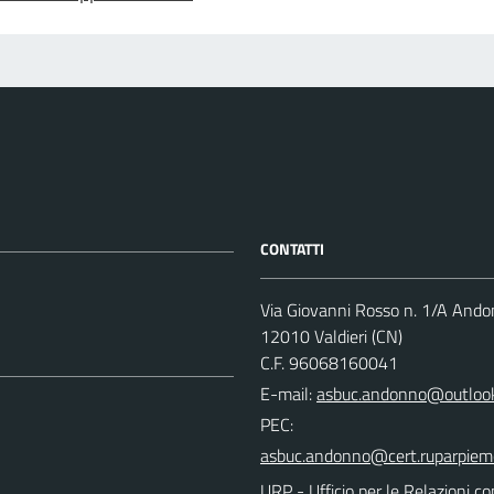
CONTATTI
Via Giovanni Rosso n. 1/A And
12010 Valdieri (CN)
C.F. 96068160041
E-mail:
PEC:
URP - Ufficio per le Relazioni co