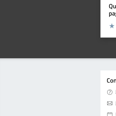
Qu
pa
Valut
Valu
Con