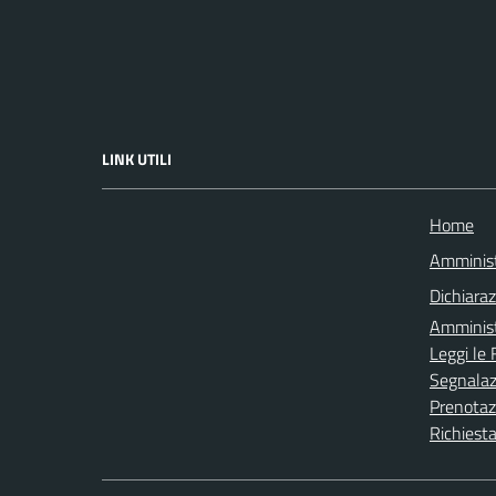
LINK UTILI
Home
Amminist
Dichiaraz
Amminist
Leggi le
Segnalazi
Prenota
Richiesta