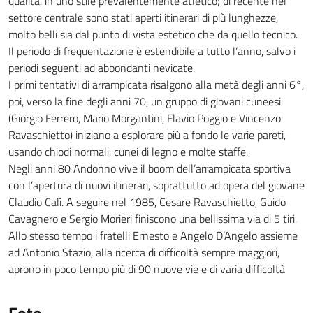
qualità, in uno stile prevalentemente atletico; di recente nel
settore centrale sono stati aperti itinerari di più lunghezze,
molto belli sia dal punto di vista estetico che da quello tecnico.
Il periodo di frequentazione è estendibile a tutto l’anno, salvo i
periodi seguenti ad abbondanti nevicate.
I primi tentativi di arrampicata risalgono alla metà degli anni 6°,
poi, verso la fine degli anni 70, un gruppo di giovani cuneesi
(Giorgio Ferrero, Mario Morgantini, Flavio Poggio e Vincenzo
Ravaschietto) iniziano a esplorare più a fondo le varie pareti,
usando chiodi normali, cunei di legno e molte staffe.
Negli anni 80 Andonno vive il boom dell’arrampicata sportiva
con l’apertura di nuovi itinerari, soprattutto ad opera del giovane
Claudio Calì. A seguire nel 1985, Cesare Ravaschietto, Guido
Cavagnero e Sergio Morieri finiscono una bellissima via di 5 tiri.
Allo stesso tempo i fratelli Ernesto e Angelo D’Angelo assieme
ad Antonio Stazio, alla ricerca di difficoltà sempre maggiori,
aprono in poco tempo più di 90 nuove vie e di varia difficoltà