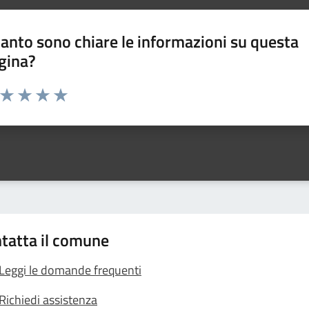
anto sono chiare le informazioni su questa
gina?
a da 1 a 5 stelle la pagina
ta 1 stelle su 5
Valuta 2 stelle su 5
Valuta 3 stelle su 5
Valuta 4 stelle su 5
Valuta 5 stelle su 5
tatta il comune
Leggi le domande frequenti
Richiedi assistenza