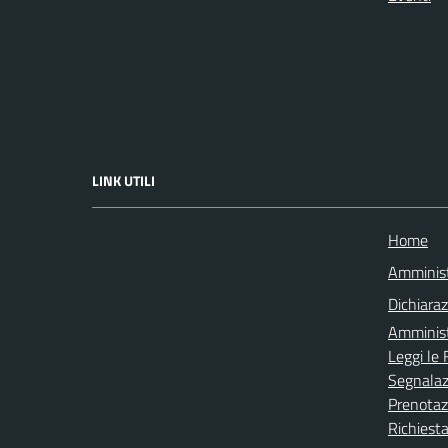
LINK UTILI
Home
Amminist
Dichiaraz
Amminist
Leggi le
Segnalazi
Prenota
Richiesta