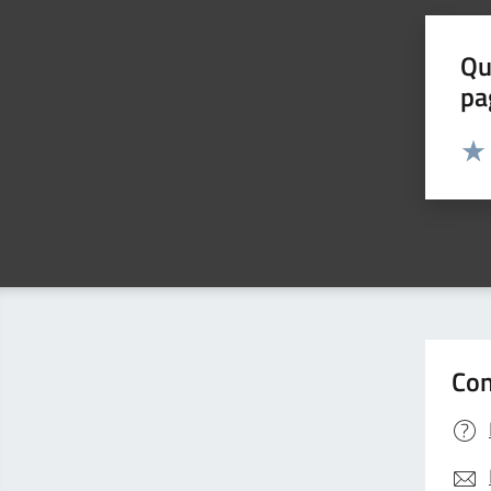
Qu
pa
Valut
Valu
Con